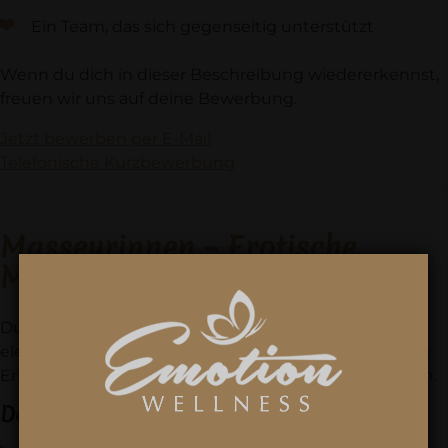
Ein Team, das sich gegenseitig unterstützt
Wenn du dich in dieser Beschreibung wiedererkennst,
freuen wir uns auf deine Bewerbung.
Jetzt bewerben per E-Mail
Telefonische Kurzbewerbung
Masseurinnen – Erotische
Massagen mit Stil
Du liebst sinnliche Berührung, Achtsamkeit und
elegante Verführung? Bei uns gestaltest du exklusive
Erlebnisse in einem diskreten, hochwertigen Rahmen.
Deine Aufgaben